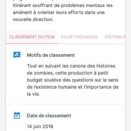
itinérant souffrant de problèmes mentaux les
amènent à orienter leurs efforts dans une
nouvelle direction.
CLASSEMENT DU FILM
FICHE TECHNIQUE
DISTRIBUTE
Classement
Motifs de classement
Classement
du
Tout en suivant les canons des histoires
VIOLENCE
de zombies, cette production à petit
HORREUR
film
budget soulève des questions sur le sens
de l’existence humaine et l’importance de
la vie.
Date de classement
14 juin 2018