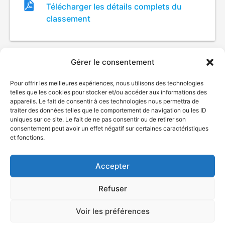
Fichier
Télécharger les détails complets du
de
classement
classement
Gérer le consentement
Pour offrir les meilleures expériences, nous utilisons des technologies
telles que les cookies pour stocker et/ou accéder aux informations des
appareils. Le fait de consentir à ces technologies nous permettra de
traiter des données telles que le comportement de navigation ou les ID
uniques sur ce site. Le fait de ne pas consentir ou de retirer son
consentement peut avoir un effet négatif sur certaines caractéristiques
© Gouvernement du Québec, 2026
et fonctions.
Nous joindre
Plan du site
Accepter
Accessibilité
Accès à l'information
Refuser
Déclaration de services
Politique de confidentialité
Voir les préférences