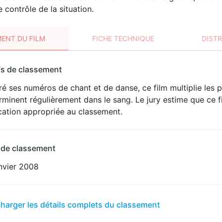
e contrôle de la situation.
ENT DU FILM
FICHE TECHNIQUE
DIST
sement
fs de classement
t
é ses numéros de chant et de danse, ce film multiplie les po
VIOLENCE
rminent régulièrement dans le sang. Le jury estime que ce f
ication appropriée au classement.
 de classement
nvier 2008
er
charger les détails complets du classement
sement