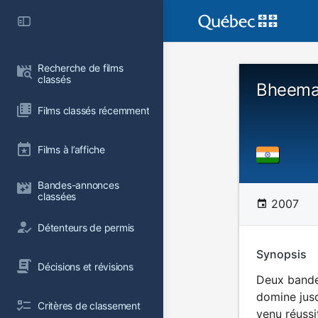
Recherche de films 
classés
Bheem
Films classés récemment
Films à l’affiche
Bandes-annonces 
classées
2007
Détenteurs de permis
Synopsis
Décisions et révisions
Deux bandes
domine jusq
Critères de classement
venu réussi