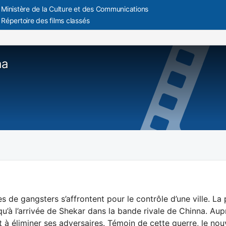
Ministère de la Culture et des Communications
Répertoire des films classés
aa
 de gangsters s’affrontent pour le contrôle d’une ville. La 
u’à l’arrivée de Shekar dans la bande rivale de Chinna. Au
t à éliminer ses adversaires. Témoin de cette guerre, le nou