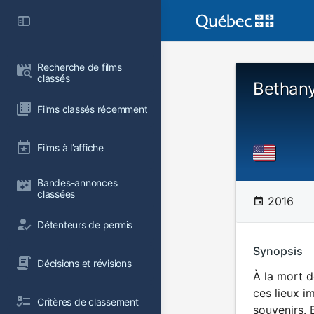
Recherche de films 
classés
Bethan
Films classés récemment
Films à l’affiche
Bandes-annonces 
classées
2016
Détenteurs de permis
Synopsis
Décisions et révisions
À la mort d
ces lieux i
Critères de classement
souvenirs. 