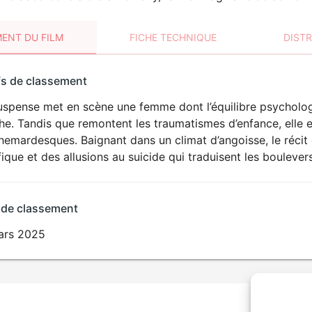
ENT DU FILM
FICHE TECHNIQUE
DIST
sement
fs de classement
t
spense met en scène une femme dont l’équilibre psychologiq
HORREUR
e. Tandis que remontent les traumatismes d’enfance, elle es
hemardesques. Baignant dans un climat d’angoisse, le réci
fique et des allusions au suicide qui traduisent les bouleve
 de classement
ars 2025