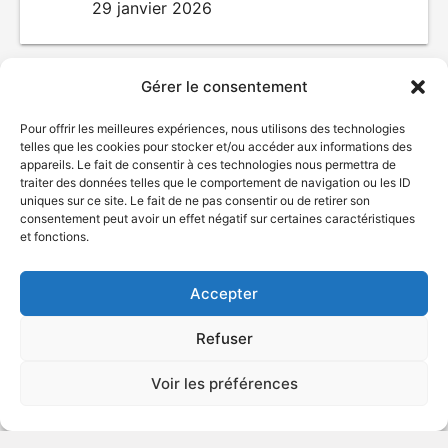
29 janvier 2026
Gérer le consentement
Pour offrir les meilleures expériences, nous utilisons des technologies
telles que les cookies pour stocker et/ou accéder aux informations des
appareils. Le fait de consentir à ces technologies nous permettra de
traiter des données telles que le comportement de navigation ou les ID
uniques sur ce site. Le fait de ne pas consentir ou de retirer son
consentement peut avoir un effet négatif sur certaines caractéristiques
© Gouvernement du Québec, 2026
et fonctions.
Nous joindre
Accepter
Plan du site
Accessibilité
Refuser
Accès à l'information
Déclaration de services
Voir les préférences
Politique de confidentialité