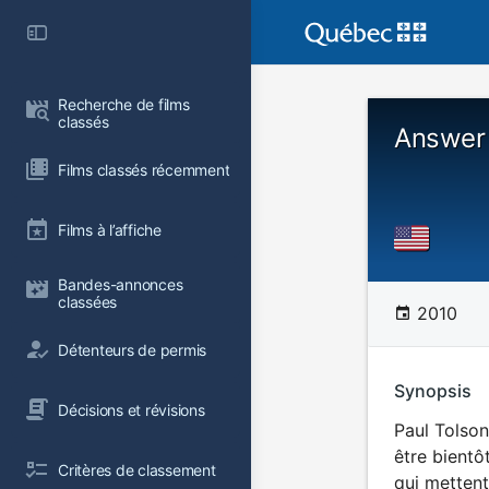
Recherche de films 
classés
Answer 
Films classés récemment
Films à l’affiche
Bandes-annonces 
classées
2010
Détenteurs de permis
Synopsis
Décisions et révisions
Paul Tolson
être bientô
Critères de classement
qui mettent