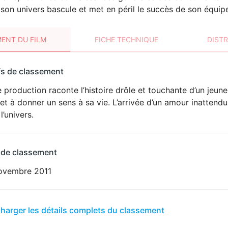
 son univers bascule et met en péril le succès de son équip
ENT DU FILM
FICHE TECHNIQUE
DIST
sement
fs de classement
t
 production raconte l’histoire drôle et touchante d’un jeu
 et à donner un sens à sa vie. L’arrivée d’un amour inattend
l’univers.
 de classement
ovembre 2011
er
charger les détails complets du classement
sement