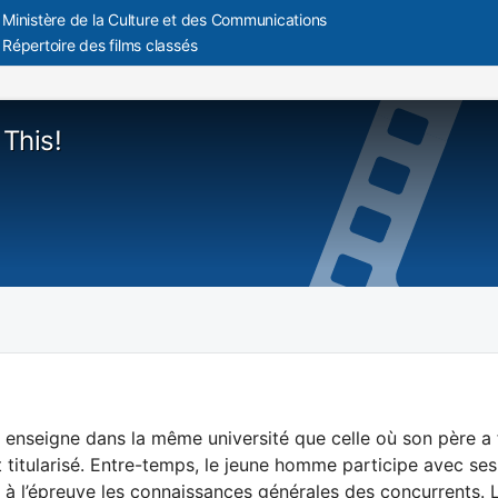
Ministère de la Culture et des Communications
Répertoire des films classés
This!
 enseigne dans la même université que celle où son père a f
t titularisé. Entre-temps, le jeune homme participe avec se
 à l’épreuve les connaissances générales des concurrents.