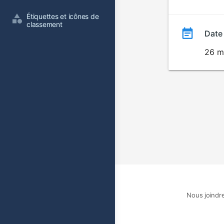
film
Étiquettes et icônes de 
classement
Date
26 m
Nous joindr