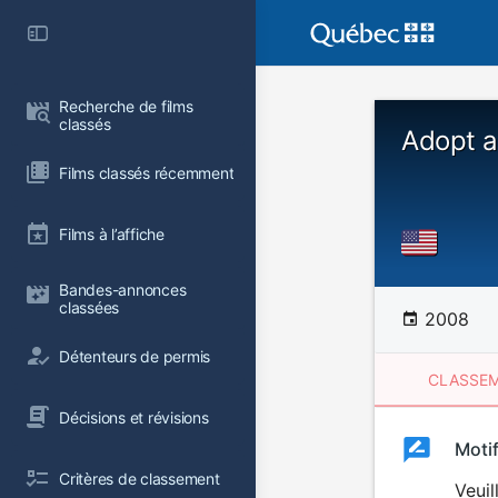
Recherche de films 
classés
Adopt a
Films classés récemment
Films à l’affiche
Bandes-annonces 
classées
2008
Détenteurs de permis
CLASSEM
Décisions et révisions
Clas
Moti
Classemen
Critères de classement
du
Veuil