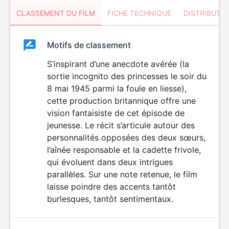
CLASSEMENT DU FILM
FICHE TECHNIQUE
DISTRIBUTE
Classement
Motifs de classement
Classement
du
S’inspirant d’une anecdote avérée (la
sortie incognito des princesses le soir du
film
8 mai 1945 parmi la foule en liesse),
cette production britannique offre une
vision fantaisiste de cet épisode de
jeunesse. Le récit s’articule autour des
personnalités opposées des deux sœurs,
l’aînée responsable et la cadette frivole,
qui évoluent dans deux intrigues
parallèles. Sur une note retenue, le film
laisse poindre des accents tantôt
burlesques, tantôt sentimentaux.