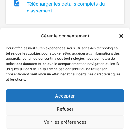
Fichier
Télécharger les détails complets du
de
classement
classement
Gérer le consentement
Pour offrir les meilleures expériences, nous utilisons des technologies
telles que les cookies pour stocker et/ou accéder aux informations des
appareils. Le fait de consentir à ces technologies nous permettra de
traiter des données telles que le comportement de navigation ou les ID
uniques sur ce site. Le fait de ne pas consentir ou de retirer son
consentement peut avoir un effet négatif sur certaines caractéristiques
© Gouvernement du Québec, 2026
et fonctions.
Nous joindre
Plan du site
Accepter
Accessibilité
Accès à l'information
Refuser
Déclaration de services
Politique de confidentialité
Voir les préférences