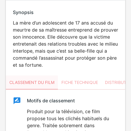
Synopsis
La mère d’un adolescent de 17 ans accusé du
meurtre de sa maîtresse entreprend de prouver
son innocence. Elle découvre que la victime
entretenait des relations troubles avec le milieu
interlope, mais que c’est sa belle-fille qui a
commandé l’assassinat pour protéger son père
et sa fortune.
CLASSEMENT DU FILM
FICHE TECHNIQUE
DISTRIBUTE
Classement
Motifs de classement
Classement
du
Produit pour la télévision, ce film
DÉCONSEILLÉ
AUX JEUNES
propose tous les clichés habituels du
film
ENFANTS
genre. Traitée sobrement dans