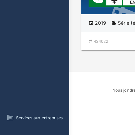
E
2019
Série t
424022
Nous joindr
Services aux entreprises