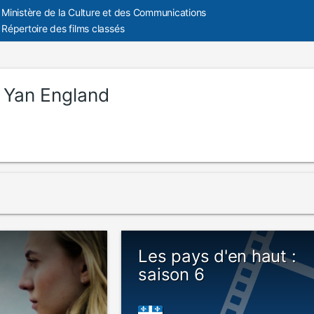
Ministère de la Culture et des Communications
Répertoire des films classés
:
Yan England
Les pays d'en haut :
saison 6