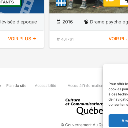
NFANTS
élévisée d'époque
2016
Drame psycholog
VOIR PLUS
VOIR PL
401761
Pour offrir 
e
Plan du site
Accessibilité
Accès à l'information
Déclara
cookies pour
à ces techn
de navigatio
consentement
Ac
© Gouvernement du Québec, 2026