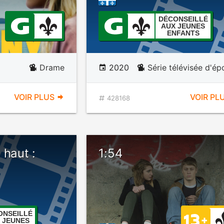
DÉCONSEILLÉ
AUX JEUNES
ENFANTS
Drame
2020
Série télévisée d'é
VOIR PLUS
VOIR PL
428168
 haut :
1:54
ONSEILLÉ
 JEUNES