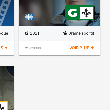
poque
2021
Drame sportif
US
VOIR PLUS
428096