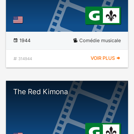
1944
Comédie musicale
VOIR PLUS
314944
The Red Kimona