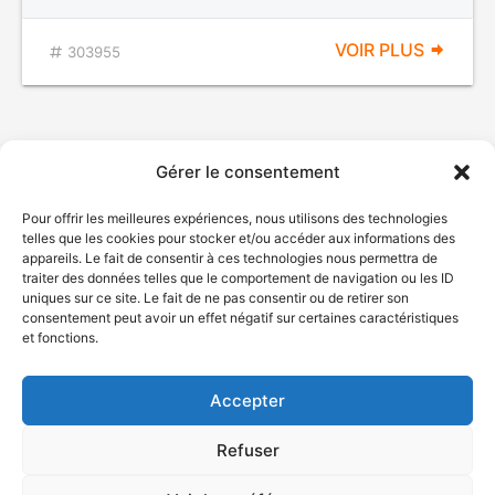
VOIR PLUS
303955
Gérer le consentement
Pour offrir les meilleures expériences, nous utilisons des technologies
telles que les cookies pour stocker et/ou accéder aux informations des
appareils. Le fait de consentir à ces technologies nous permettra de
traiter des données telles que le comportement de navigation ou les ID
uniques sur ce site. Le fait de ne pas consentir ou de retirer son
© Gouvernement du Québec, 2026
consentement peut avoir un effet négatif sur certaines caractéristiques
et fonctions.
Nous joindre
Plan du site
Accepter
Accessibilité
Accès à l'information
Refuser
Déclaration de services
Politique de confidentialité