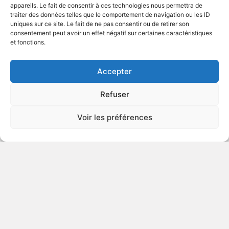
appareils. Le fait de consentir à ces technologies nous permettra de
traiter des données telles que le comportement de navigation ou les ID
uniques sur ce site. Le fait de ne pas consentir ou de retirer son
2006
Film à sketches
consentement peut avoir un effet négatif sur certaines caractéristiques
et fonctions.
VOIR PLUS
275805
Accepter
Refuser
Paradis
Voir les préférences
v.o. : Heaven
2001
Drame