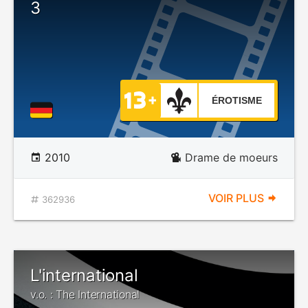
3
ÉROTISME
2010
Drame de moeurs
VOIR PLUS
362936
L'international
v.o. : The International