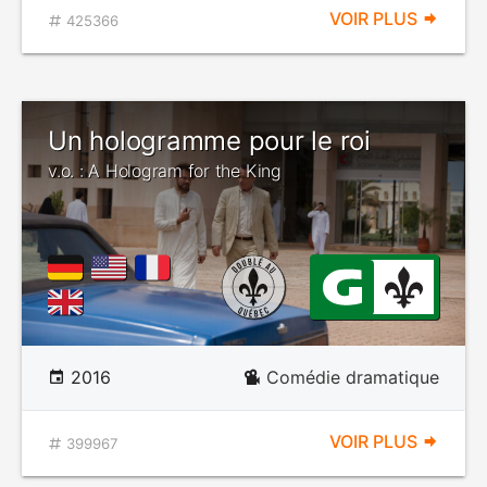
VOIR PLUS
425366
Un hologramme pour le roi
v.o. : A Hologram for the King
2016
Comédie dramatique
VOIR PLUS
399967