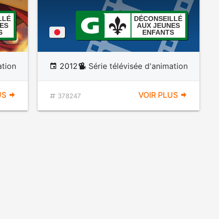
LLÉ
DÉCONSEILLÉ
ES
AUX JEUNES
S
ENFANTS
tion
2012
Série télévisée d'animation
US
VOIR PLUS
378247