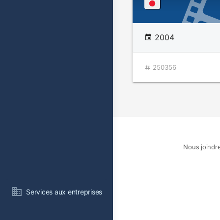
2004
250356
Nous joindr
Services aux entreprises