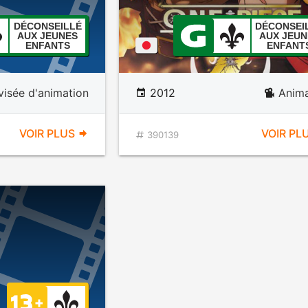
DÉCONSEILLÉ
DÉCONSEI
AUX JEUNES
AUX JEUN
ENFANTS
ENFANT
évisée d'animation
2012
Anima
VOIR PLUS
VOIR PL
390139