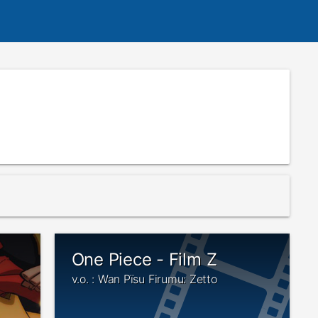
One Piece - Film Z
v.o. : Wan Pïsu Firumu: Zetto