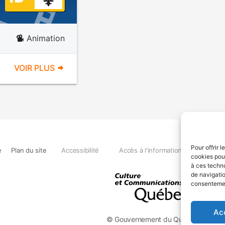
Animation
VOIR PLUS
Pour offrir 
e
Plan du site
Accessibilité
Accès à l'information
Déclara
cookies pour
à ces techn
de navigatio
consentement
Ac
© Gouvernement du Québec, 2026