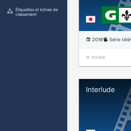
Étiquettes et icônes de 
classement
2016
Série tél
405466
Interlude