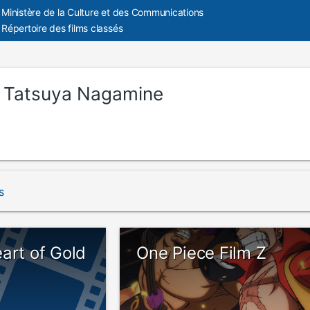
Ministère de la Culture et des Communications
Répertoire des films classés
:
Tatsuya Nagamine
s
art of Gold
One Piece Film Z