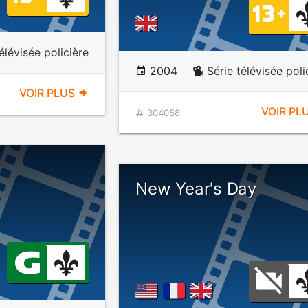
élévisée policière
2004
Série télévisée poli
VOIR PLUS
VOIR PL
304058
New Year's Day