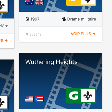
1997
Drame militaire
cière
VOIR PLUS
308348
US
Wuthering Heights