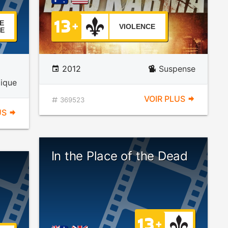
E
VIOLENCE
E
2012
Suspense
ique
VOIR PLUS
369523
US
In the Place of the Dead