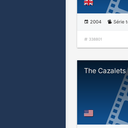
2004
Série t
338801
The Cazalets