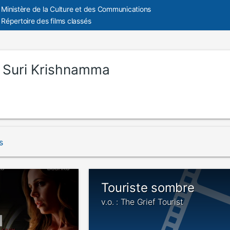
Ministère de la Culture et des Communications
Répertoire des films classés
:
Suri Krishnamma
s
Touriste sombre
v.o. : The Grief Tourist