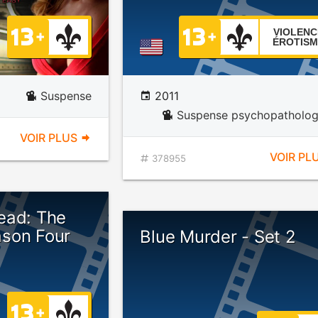
VIOLENC
ÉROTISM
Suspense
2011
Suspense psychopatholog
VOIR PLUS
VOIR PL
378955
ead: The
son Four
Blue Murder - Set 2