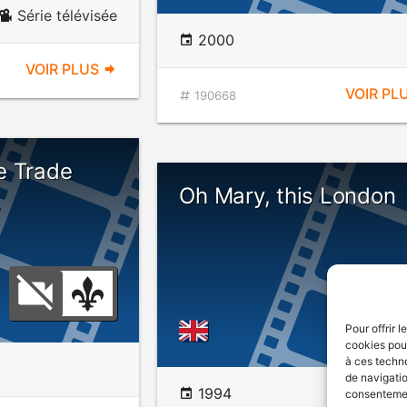
Série télévisée
2000
VOIR PLUS
VOIR PL
190668
e Trade
Oh Mary, this London
Pour offrir 
cookies pour
à ces techn
de navigatio
1994
consentement