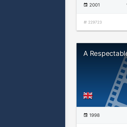
2001
229723
A Respectabl
1998