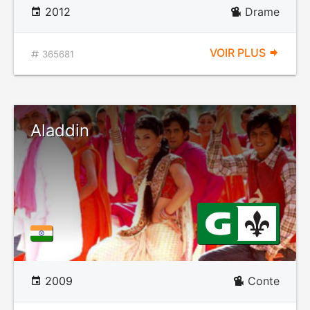
2012
Drame
VOIR PLUS
365681
Aladdin
2009
Conte