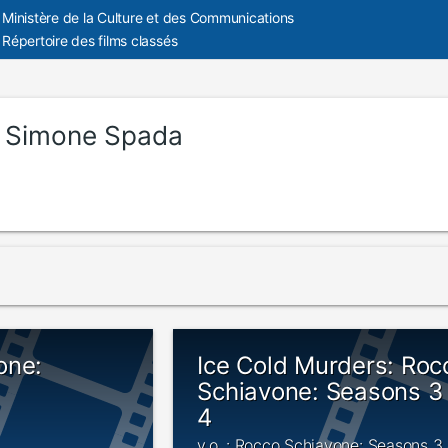
Ministère de la Culture et des Communications
Répertoire des films classés
:
Simone Spada
one:
Ice Cold Murders: Roc
Schiavone: Seasons 3
4
v.o. : Rocco Schiavone: Seasons 3