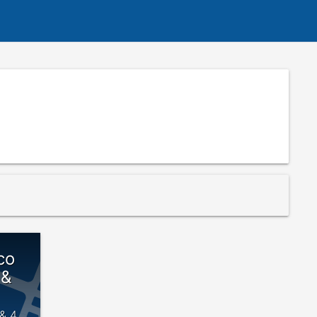
co
 &
 & 4