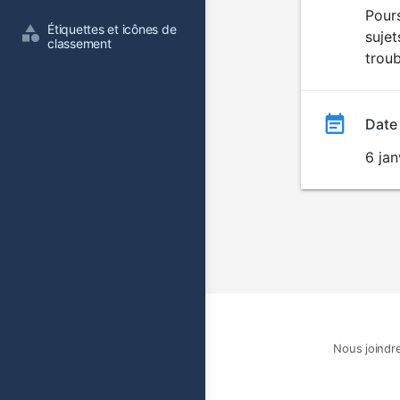
du
Pour
Étiquettes et icônes de 
suje
film
classement
troub
Date
6 ja
Nous joindr