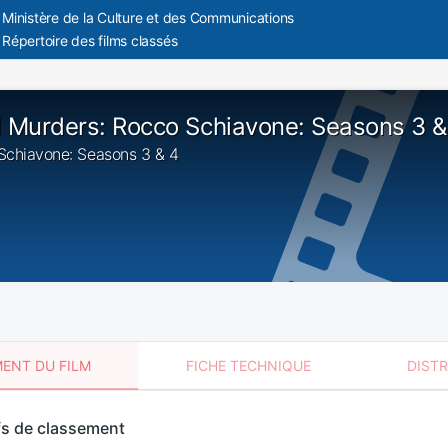
Ministère de la Culture et des Communications
Répertoire des films classés
d Murders: Rocco Schiavone: Seasons 3 &
 Schiavone: Seasons 3 & 4
ENT DU FILM
FICHE TECHNIQUE
DIST
sement
fs de classement
t