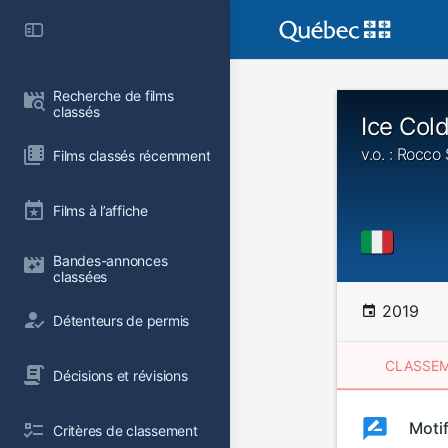
Recherche de films 
classés
Ice Col
v.o. : Rocco
Films classés récemment
Films à l’affiche
Bandes-annonces 
classées
2019
Détenteurs de permis
CLASSEM
Décisions et révisions
Clas
Moti
Classemen
Critères de classement