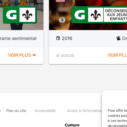
DÉCONSEI
AUX JEUN
ENFANT
rame sentimental
2016
D
VOIR PLUS
VOIR PL
404028
e
Plan du site
Accessibilité
Accès à l'information
Déclara
Pour offrir 
cookies pour
à ces techn
de navigatio