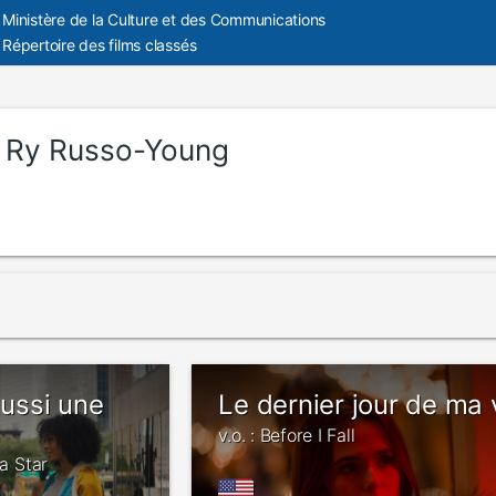
Ministère de la Culture et des Communications
Répertoire des films classés
:
Ry Russo-Young
aussi une
Le dernier jour de ma 
v.o. : Before I Fall
 a Star