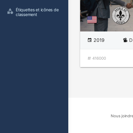
Étiquettes et icônes de 
classement
2019
D
416000
Nous joindr