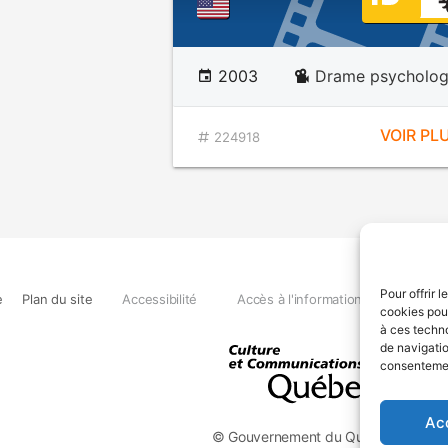
2003
Drame psycholog
VOIR PL
224918
Pour offrir 
e
Plan du site
Accessibilité
Accès à l'information
Déclara
cookies pour
à ces techn
de navigatio
consentement
Ac
© Gouvernement du Québec, 2026