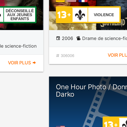
DÉCONSEILLÉ
AUX JEUNES
VIOLENCE
ENFANTS
2006
Drame de science-fi
e science-fiction
VOIR PL
306006
VOIR PLUS
One Hour Photo / Don
Darko