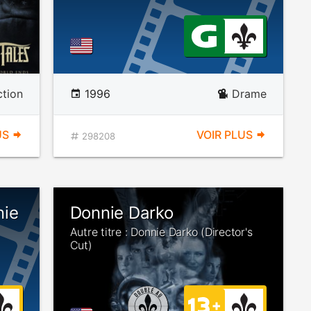
ction
1996
Drame
US
VOIR PLUS
298208
nie
Donnie Darko
Autre titre : Donnie Darko (Director's
Cut)