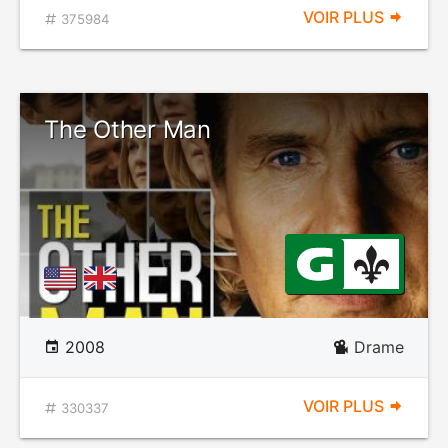
VOIR PLUS
375984
The Other Man
2008
Drame
VOIR PLUS
330337