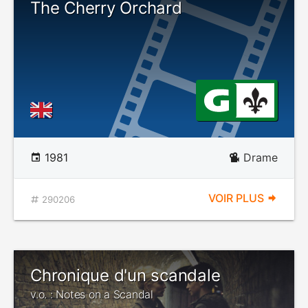
The Cherry Orchard
1981
Drame
VOIR PLUS
290206
Chronique d'un scandale
v.o. : Notes on a Scandal