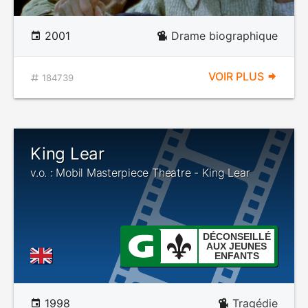
2001
Drame biographique
VOIR PLUS
184739
King Lear
v.o. : Mobil Masterpiece Theatre - King Lear
DÉCONSEILLÉ
AUX JEUNES
ENFANTS
1998
Tragédie