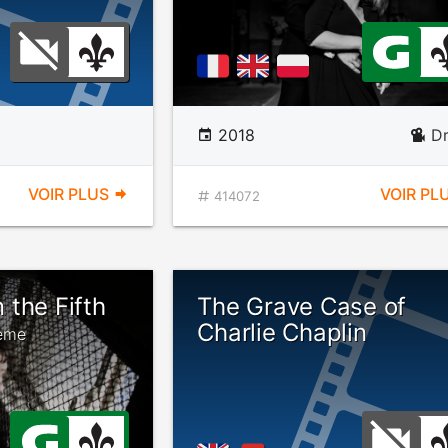
2018
D
VOIR PLUS
VOIR PL
414072
the Fifth
The Grave Case of
Charlie Chaplin
Vème