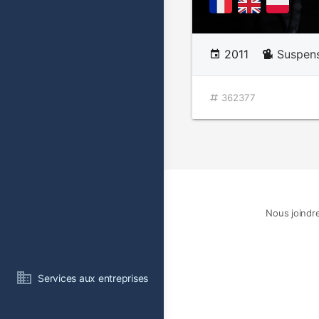
2011
Suspen
362377
Nous joindr
Services aux entreprises