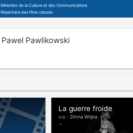
Ministère de la Culture et des Communications
Répertoire des films classés
:
Pawel Pawlikowski
La guerre froide
v.o. : Zimna Wojna