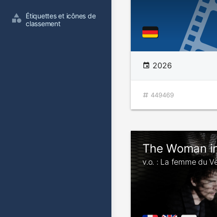
Étiquettes et icônes de 
classement
2026
449469
The Woman in 
v.o. : La femme du 