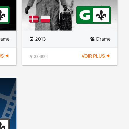
rame
2013
Drame
US
VOIR PLUS
384824