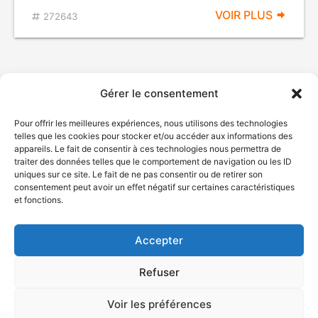
VOIR PLUS
272643
Gérer le consentement
Pour offrir les meilleures expériences, nous utilisons des technologies
telles que les cookies pour stocker et/ou accéder aux informations des
appareils. Le fait de consentir à ces technologies nous permettra de
traiter des données telles que le comportement de navigation ou les ID
uniques sur ce site. Le fait de ne pas consentir ou de retirer son
© Gouvernement du Québec, 2026
consentement peut avoir un effet négatif sur certaines caractéristiques
et fonctions.
Nous joindre
Plan du site
Accepter
Accessibilité
Accès à l'information
Refuser
Déclaration de services
Politique de confidentialité
Voir les préférences