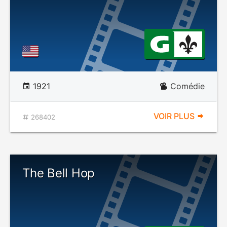
1921
Comédie
VOIR PLUS
268402
The Bell Hop