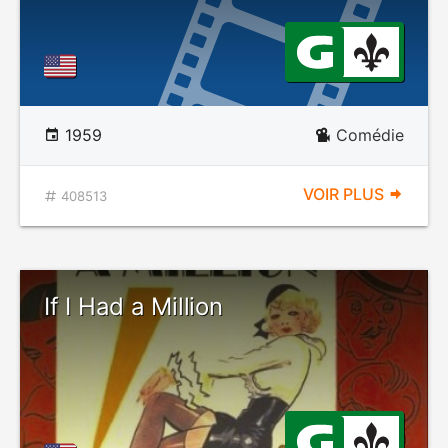
1959
Comédie
VOIR PLUS
408513
If I Had a Million