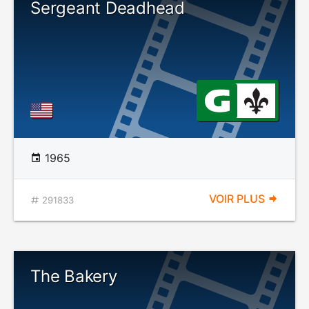
Sergeant Deadhead
1965
VOIR PLUS
291833
The Bakery