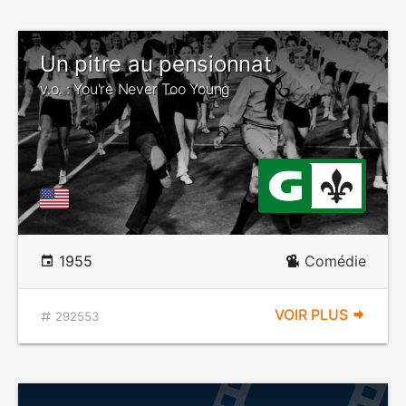
Un pitre au pensionnat
v.o. : You're Never Too Young
1955
Comédie
VOIR PLUS
292553