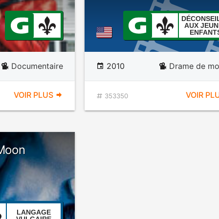
DÉCONSEI
AUX JEUN
ENFANT
Documentaire
2010
Drame de mo
VOIR PLUS
VOIR PL
353350
 Moon
LANGAGE