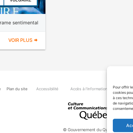
VULGAIRE
rame sentimental
VOIR PLUS
Pour offrir 
e
Plan du site
Accessibilité
Accès à l'information
Déclara
cookies pour
à ces techn
de navigatio
consentement
Ac
© Gouvernement du Québec, 2026