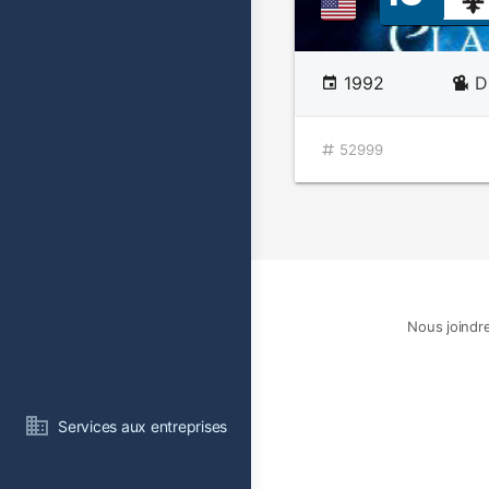
1992
D
52999
Nous joindr
Services aux entreprises