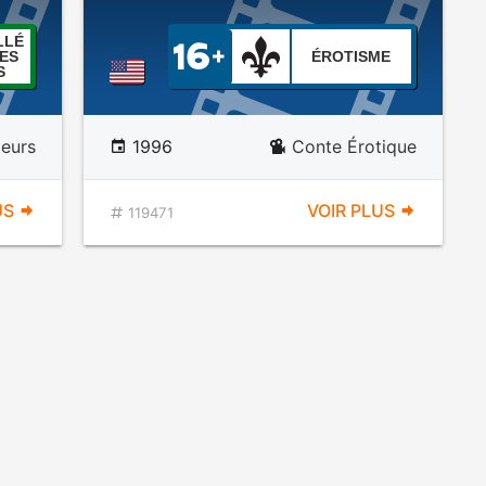
LLÉ
ES
ÉROTISME
S
eurs
1996
Conte Érotique
US
VOIR PLUS
119471