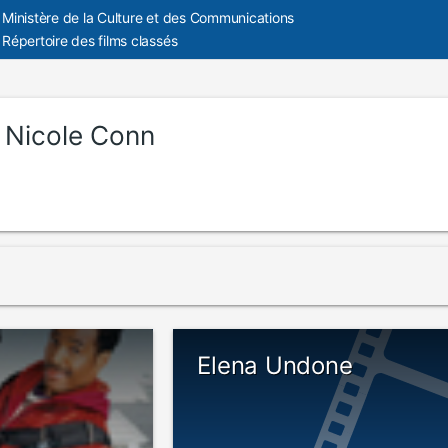
Ministère de la Culture et des Communications
Répertoire des films classés
:
Nicole Conn
Elena Undone