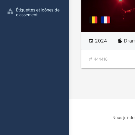
Étiquettes et icônes de 
classement
2024
Dram
444418
Nous joindr