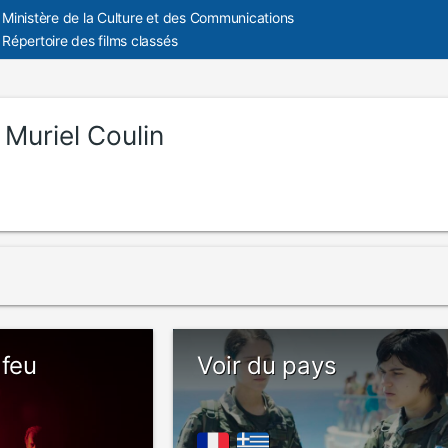
Ministère de la Culture et des Communications
Répertoire des films classés
:
Muriel Coulin
 feu
Voir du pays