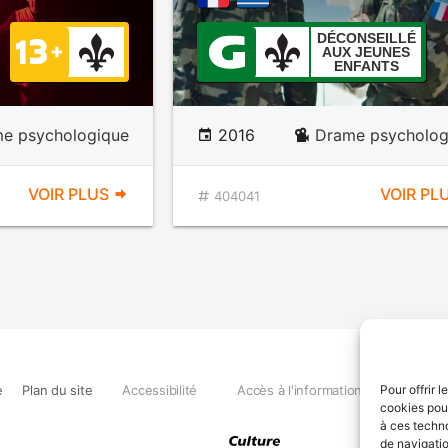
DÉCONSEILLÉ
AUX JEUNES
ENFANTS
e psychologique
2016
Drame psycholog
VOIR PLUS
VOIR PL
404041
e
Plan du site
Accessibilité
Accès à l'information
Déclara
Pour offrir 
cookies pour
à ces techn
de navigatio