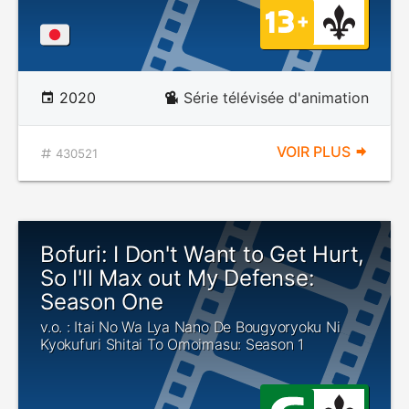
2020
Série télévisée d'animation
VOIR PLUS
430521
Bofuri: I Don't Want to Get Hurt,
So I'll Max out My Defense:
Season One
v.o. : Itai No Wa Lya Nano De Bougyoryoku Ni
Kyokufuri Shitai To Omoimasu: Season 1