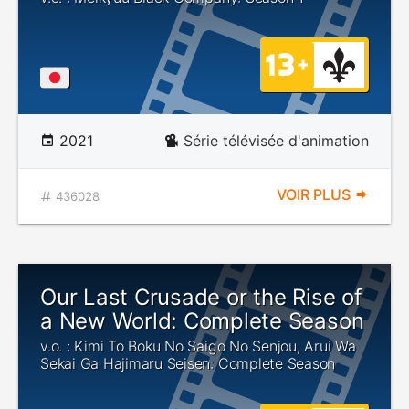
2021
Série télévisée d'animation
VOIR PLUS
436028
Our Last Crusade or the Rise of
a New World: Complete Season
v.o. : Kimi To Boku No Saigo No Senjou, Arui Wa
Sekai Ga Hajimaru Seisen: Complete Season