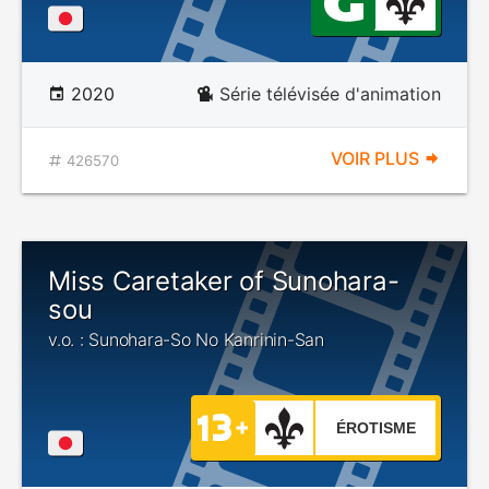
2020
Série télévisée d'animation
VOIR PLUS
426570
Miss Caretaker of Sunohara-
sou
v.o. : Sunohara-So No Kanrinin-San
ÉROTISME