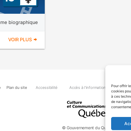
ame biographique
VOIR PLUS
Pour offrir 
e
Plan du site
Accessibilité
Accès à l'information
Déclara
cookies pour
à ces techn
de navigatio
consentement
Ac
© Gouvernement du Québec, 2026