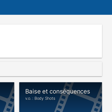
Baise et conséquences
v.o. : Body Shots