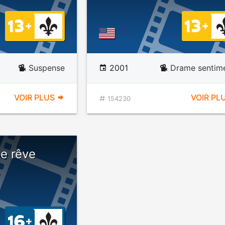
Suspense
2001
Drame sentime
VOIR PLUS
VOIR PL
154230
e rêve