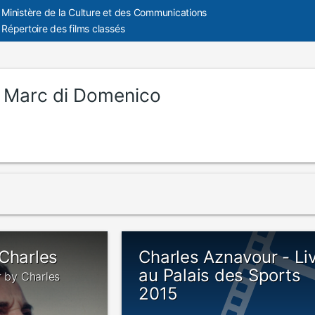
Ministère de la Culture et des Communications
Répertoire des films classés
:
Marc di Domenico
Charles
Charles Aznavour - Li
au Palais des Sports
r by Charles
2015