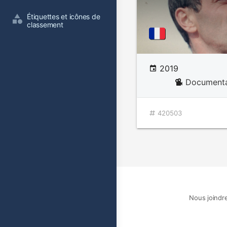
Étiquettes et icônes de 
classement
2019
Documenta
420503
Nous joindr