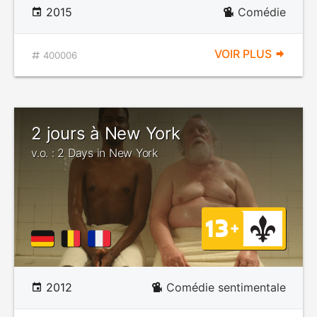
2015
Comédie
VOIR PLUS
400006
2 jours à New York
v.o. : 2 Days in New York
2012
Comédie sentimentale