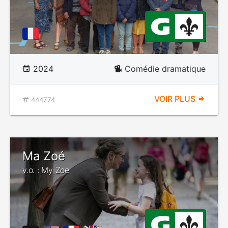
2024
Comédie dramatique
VOIR PLUS
444774
Ma Zoé
v.o. : My Zoe