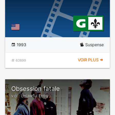
1993
Suspense
VOIR PLUS
63899
Obsession fatale
v.o. : Unlawful Entry