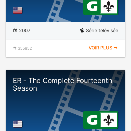
2007
Série télévisée
VOIR PLUS
355852
ER - The Complete Fourteenth
Season