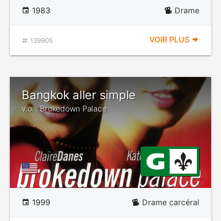
1983
Drame
VOIR PLUS
139905
Bangkok aller simple
v.o. : Brokedown Palace
1999
Drame carcéral