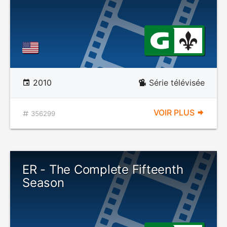
2010
Série télévisée
VOIR PLUS
356299
ER - The Complete Fifteenth
Season