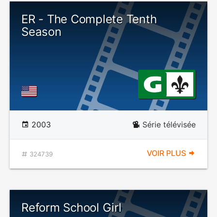
ER - The Complete Tenth
Season
2003
Série télévisée
VOIR PLUS
324739
Reform School Girl