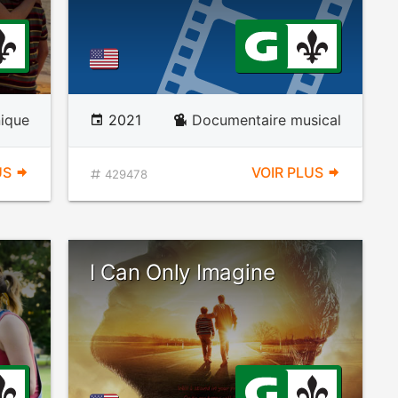
ique
2021
Documentaire musical
US
VOIR PLUS
429478
I Can Only Imagine