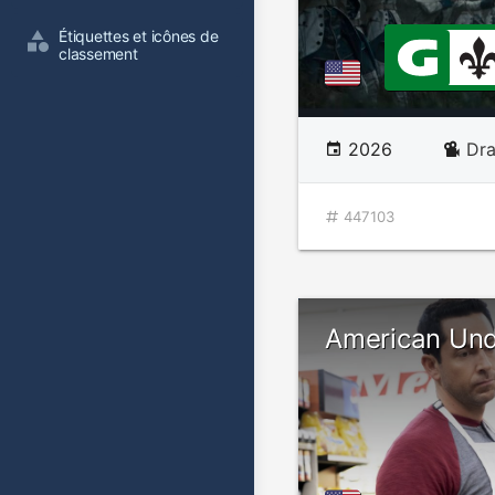
Étiquettes et icônes de 
classement
2026
Dr
447103
American Un