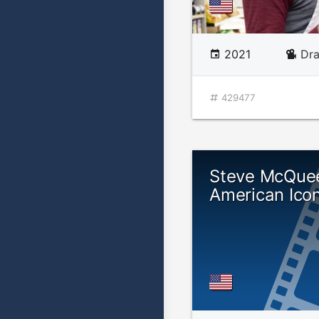
2021
Dr
429477
Steve McQue
American Ico