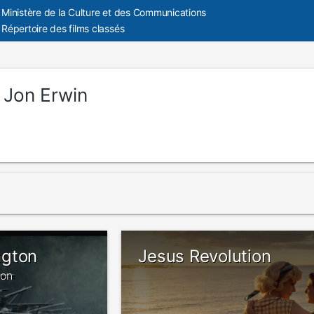
Ministère de la Culture et des Communications
Répertoire des films classés
:
Jon Erwin
ngton
Jesus Revolution
ton