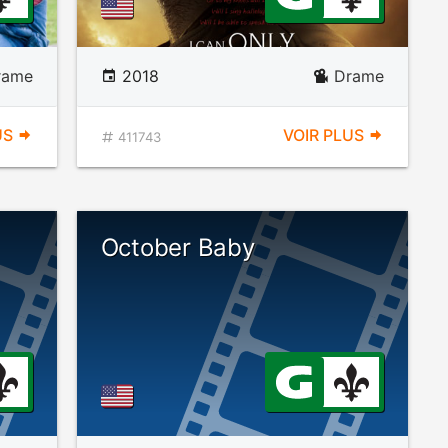
rame
2018
Drame
US
VOIR PLUS
411743
October Baby