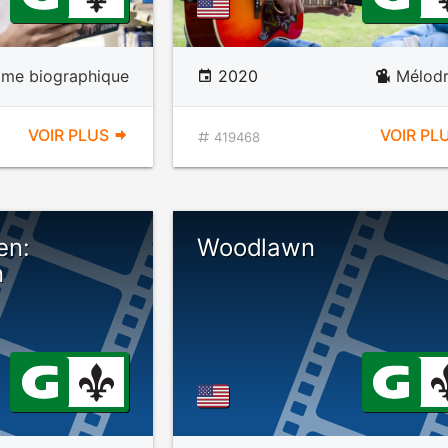
ame biographique
2020
Mélod
VOIR PLUS
VOIR PL
419468
en:
Woodlawn
n