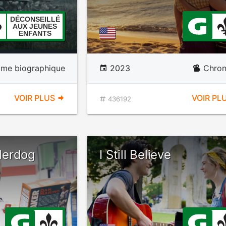
DÉCONSEILLÉ
AUX JEUNES
ENFANTS
ame biographique
2023
Chron
VOIR PLUS
VOIR PL
436192
derdog
I Still Believe