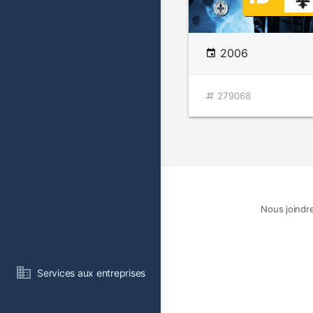
2006
279068
Nous joindr
Services aux entreprises