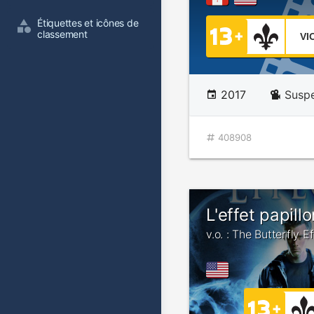
Étiquettes et icônes de 
classement
VI
2017
Susp
408908
L'effet papill
v.o. : The Butterfly E