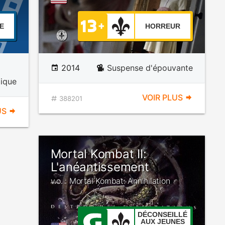
E
HORREUR
2014
Suspense d'épouvante
ique
VOIR PLUS
388201
US
Mortal Kombat II:
L'anéantissement
v.o. : Mortal Kombat: Annihilation
DÉCONSEILLÉ
AUX JEUNES