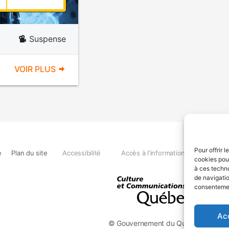
Suspense
VOIR PLUS
Pour offrir 
e
Plan du site
Accessibilité
Accès à l'information
Déclara
cookies pour
à ces techn
de navigatio
consentement
Ac
© Gouvernement du Québec, 2026