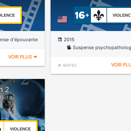
OLENCE
VIOLENC
ense d'épouvante
2015
Suspense psychopatholog
VOIR PLUS
VOIR PL
404762
on 2
ffect 2
VIOLENCE