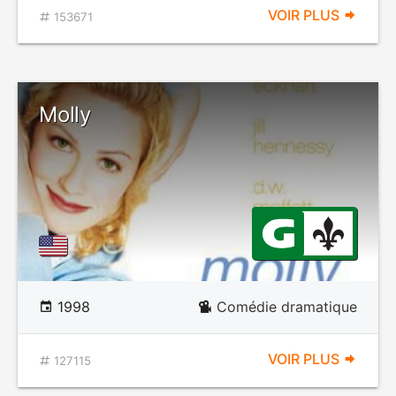
VOIR PLUS
153671
Molly
1998
Comédie dramatique
VOIR PLUS
127115