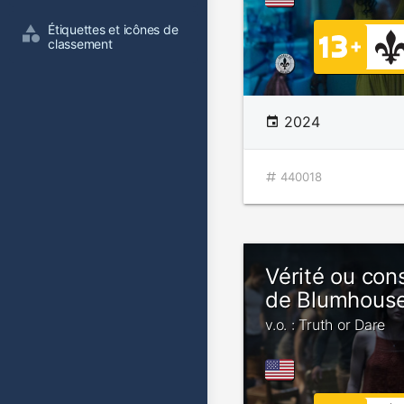
Étiquettes et icônes de 
classement
2024
440018
Vérité ou co
de Blumhous
v.o. : Truth or Dare