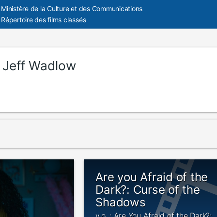
Ministère de la Culture et des Communications
Répertoire des films classés
:
Jeff Wadlow
Are you Afraid of the
Dark?: Curse of the
Shadows
v.o. : Are You Afraid of the Dark?: