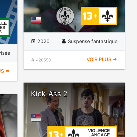
LLÉ
ES
S
2020
Suspense fantastique
visée
VOIR PLUS
420550
US
Kick-Ass 2
VIOLENCE
LANGAGE