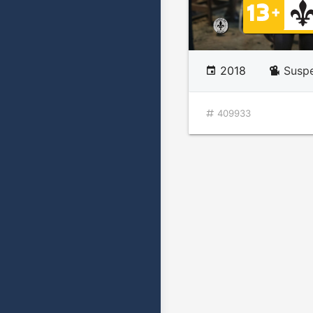
2018
Susp
409933