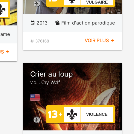
VULGAIRE
2013
Film d'action parodique
rame
VOIR PLUS
376168
US
Crier au loup
v.o. : Cry Wolf
VIOLENCE