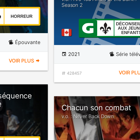
Season 2
HORREUR
DÉCONSEI
AUX JEUN
ENFANT
Épouvante
2021
Série télé
VOIR PLUS
VOIR PL
428457
nséquence
e
Chacun son combat
v.o. : Never Back Down