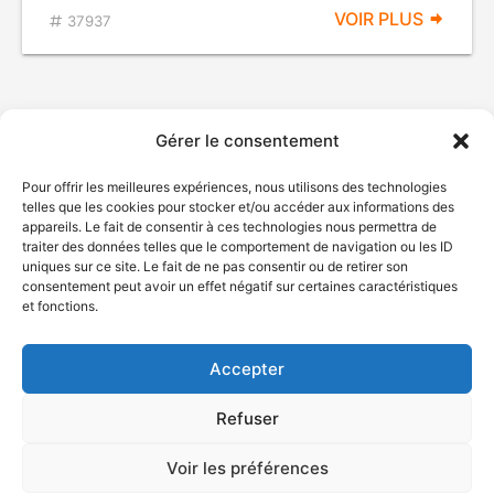
VOIR PLUS
37937
Gérer le consentement
Pour offrir les meilleures expériences, nous utilisons des technologies
telles que les cookies pour stocker et/ou accéder aux informations des
appareils. Le fait de consentir à ces technologies nous permettra de
traiter des données telles que le comportement de navigation ou les ID
uniques sur ce site. Le fait de ne pas consentir ou de retirer son
© Gouvernement du Québec, 2026
consentement peut avoir un effet négatif sur certaines caractéristiques
et fonctions.
Nous joindre
Plan du site
Accepter
Accessibilité
Accès à l'information
Refuser
Déclaration de services
Politique de confidentialité
Voir les préférences