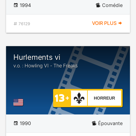
1994
Comédie
VOIR PLUS
76129
Hurlements vi
v.o. : Howling VI - The Freaks
HORREUR
1990
Épouvante