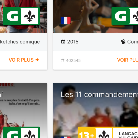
sketches comique
2015
Com
VOIR PLUS
VOIR PL
402545
i
Les 11 commandemen
LANGAG