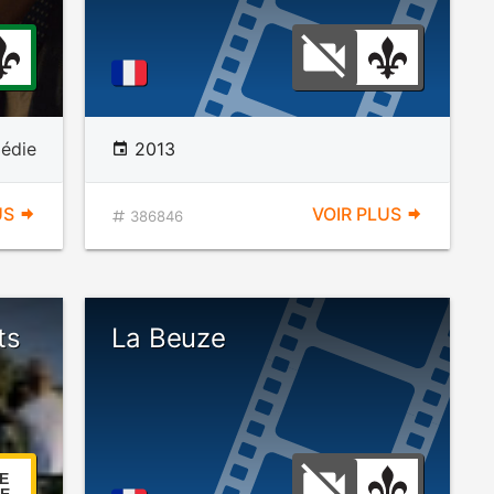
édie
2013
US
VOIR PLUS
386846
ts
La Beuze
E