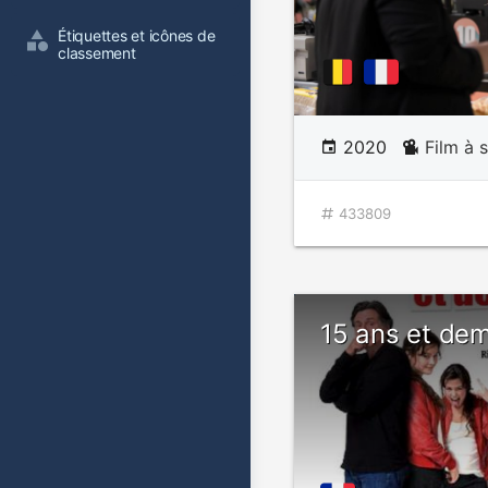
Étiquettes et icônes de 
classement
2020
Film à 
433809
15 ans et dem