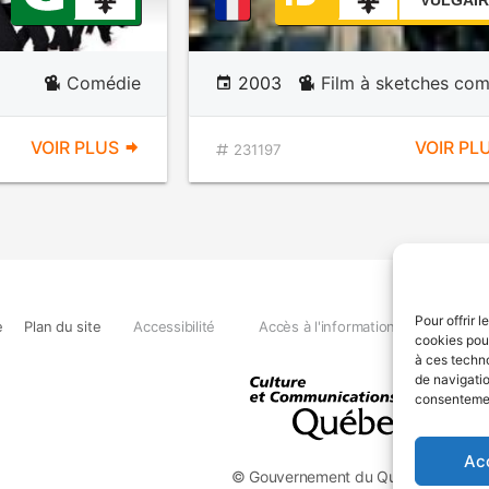
VULGAIR
Comédie
2003
Film à sketches co
VOIR PLUS
VOIR PL
231197
Pour offrir 
e
Plan du site
Accessibilité
Accès à l'information
Déclara
cookies pour
à ces techn
de navigatio
consentement
Ac
© Gouvernement du Québec, 2026