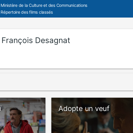
Ministère de la Culture et des Communications
Répertoire des films classés
:
François Desagnat
ï
Adopte un veuf