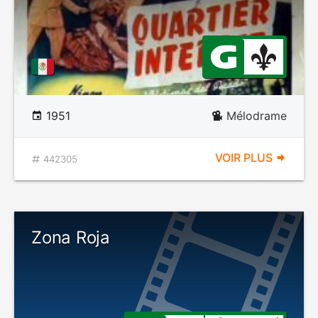
1951
Mélodrame
VOIR PLUS
442305
Zona Roja