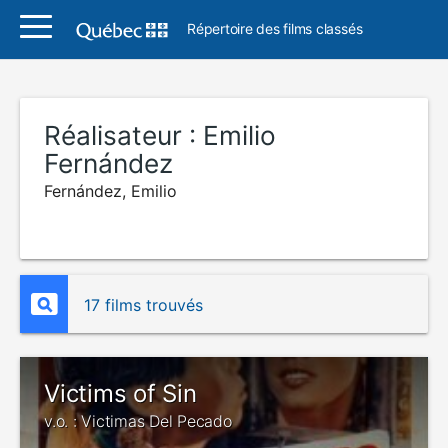
Répertoire des films classés
Réalisateur :
Emilio
Fernández
Fernández, Emilio
17 films trouvés
Victims of Sin
v.o. : Victimas Del Pecado