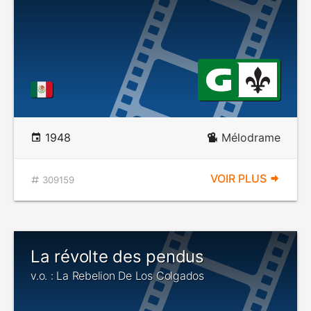
1948
Mélodrame
VOIR PLUS
309159
La révolte des pendus
v.o. : La Rebelion De Los Colgados