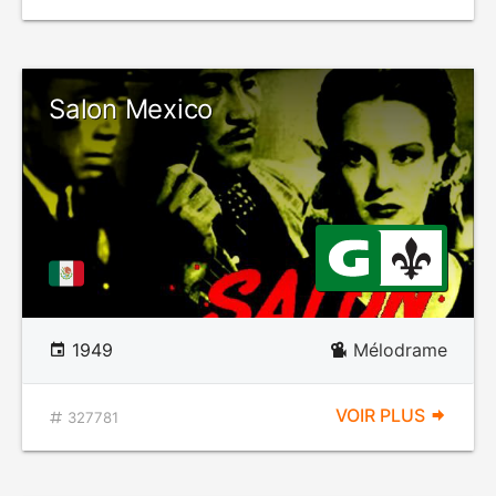
Salon Mexico
1949
Mélodrame
VOIR PLUS
327781