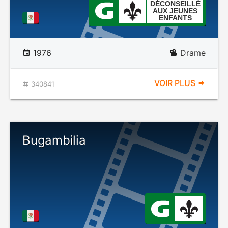
DÉCONSEILLÉ
AUX JEUNES
ENFANTS
1976
Drame
VOIR PLUS
340841
Bugambilia