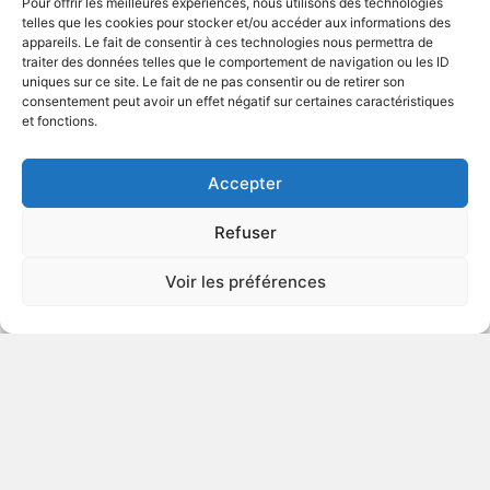
Pour offrir les meilleures expériences, nous utilisons des technologies
telles que les cookies pour stocker et/ou accéder aux informations des
appareils. Le fait de consentir à ces technologies nous permettra de
traiter des données telles que le comportement de navigation ou les ID
uniques sur ce site. Le fait de ne pas consentir ou de retirer son
1951
Drame romantique
consentement peut avoir un effet négatif sur certaines caractéristiques
et fonctions.
VOIR PLUS
273557
Accepter
Refuser
La Malquerida
Voir les préférences
Autre titre : The Woman without Love