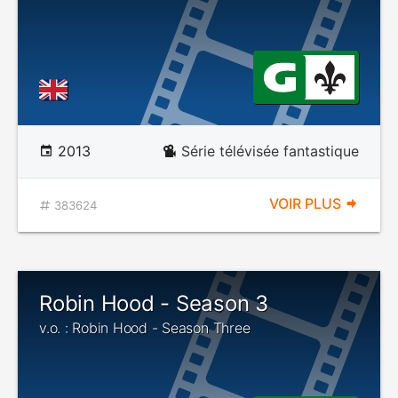
2013
Série télévisée fantastique
VOIR PLUS
383624
Robin Hood - Season 3
v.o. : Robin Hood - Season Three