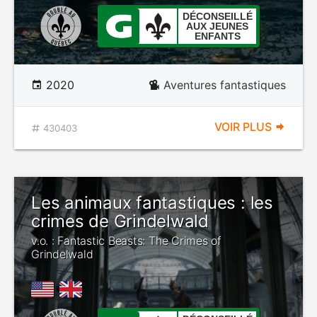
DÉCONSEILLÉ
AUX JEUNES
ENFANTS
2020
Aventures fantastiques
VOIR PLUS
430403
Les animaux fantastiques : les
crimes de Grindelwald
v.o. : Fantastic Beasts: The Crimes of
Grindelwald