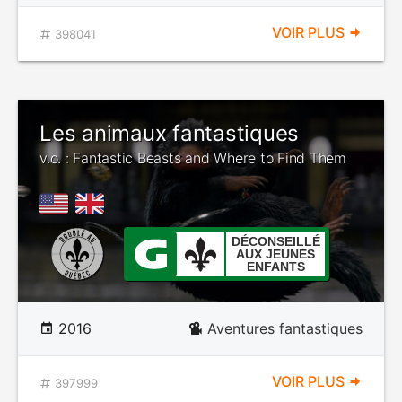
VOIR PLUS
398041
Les animaux fantastiques
v.o. : Fantastic Beasts and Where to Find Them
DÉCONSEILLÉ
AUX JEUNES
ENFANTS
2016
Aventures fantastiques
VOIR PLUS
397999