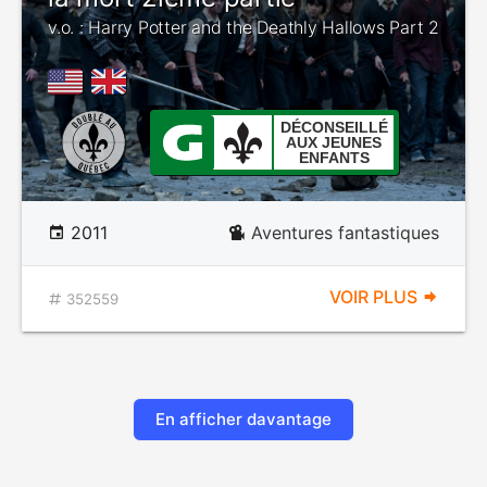
v.o. : Harry Potter and the Deathly Hallows Part 2
DÉCONSEILLÉ
AUX JEUNES
ENFANTS
2011
Aventures fantastiques
VOIR PLUS
352559
En afficher davantage