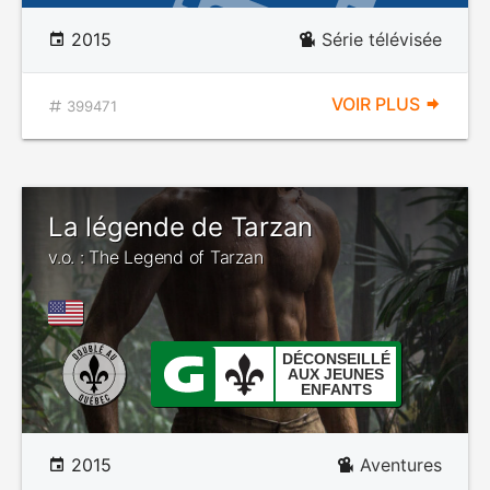
2015
Série télévisée
VOIR PLUS
399471
La légende de Tarzan
v.o. : The Legend of Tarzan
DÉCONSEILLÉ
AUX JEUNES
ENFANTS
2015
Aventures