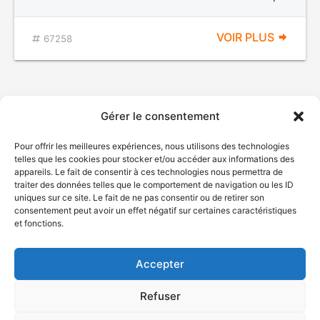
VOIR PLUS
67258
Gérer le consentement
Pour offrir les meilleures expériences, nous utilisons des technologies
telles que les cookies pour stocker et/ou accéder aux informations des
appareils. Le fait de consentir à ces technologies nous permettra de
traiter des données telles que le comportement de navigation ou les ID
uniques sur ce site. Le fait de ne pas consentir ou de retirer son
© Gouvernement du Québec, 2026
consentement peut avoir un effet négatif sur certaines caractéristiques
et fonctions.
Nous joindre
Plan du site
Accepter
Accessibilité
Accès à l'information
Refuser
Déclaration de services
Politique de confidentialité