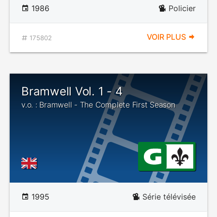
1986
Policier
VOIR PLUS
175802
Bramwell Vol. 1 - 4
v.o. : Bramwell - The Complete First Season
1995
Série télévisée