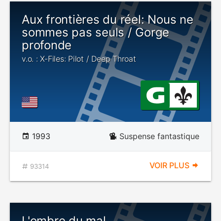
Aux frontières du réel: Nous ne
sommes pas seuls / Gorge
profonde
v.o. : X-Files: Pilot / Deep Throat
1993
Suspense fantastique
VOIR PLUS
93314
L'ombre du mal