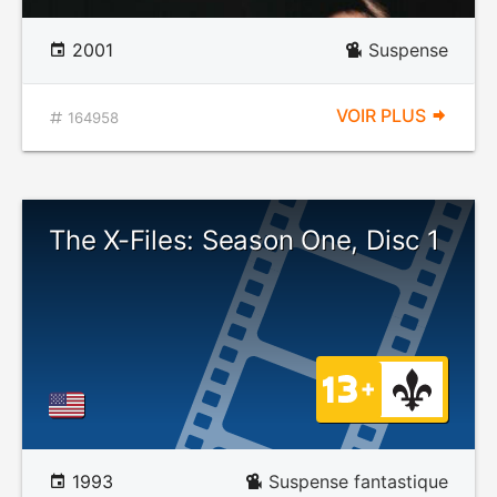
2001
Suspense
VOIR PLUS
164958
The X-Files: Season One, Disc 1
1993
Suspense fantastique