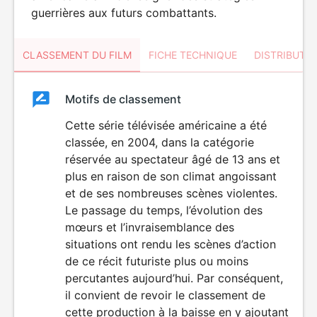
guerrières aux futurs combattants.
CLASSEMENT DU FILM
FICHE TECHNIQUE
DISTRIBUTE
Classement
Motifs de classement
Classement
du
Cette série télévisée américaine a été
VIOLENCE
classée, en 2004, dans la catégorie
film
réservée au spectateur âgé de 13 ans et
plus en raison de son climat angoissant
et de ses nombreuses scènes violentes.
Le passage du temps, l’évolution des
mœurs et l’invraisemblance des
situations ont rendu les scènes d’action
de ce récit futuriste plus ou moins
percutantes aujourd’hui. Par conséquent,
il convient de revoir le classement de
cette production à la baisse en y ajoutant