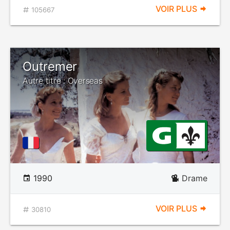
VOIR PLUS
105667
Outremer
Autre titre : Overseas
1990
Drame
VOIR PLUS
30810