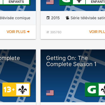
ENFANTS
ENFANT
télévisée comique
2015
Série télévisée sati
VOIR PLUS
VOIR PL
395760
omplete
Getting On: The
Complete Season 1