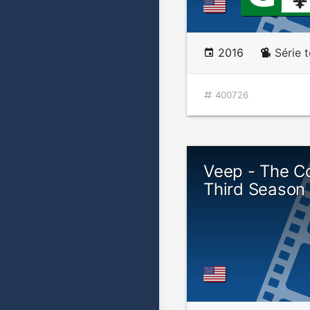
2016
Série 
400726
Veep - The C
Third Season