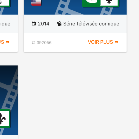
S
rique
2014
Série télévisée comique
US
VOIR PLUS
392056