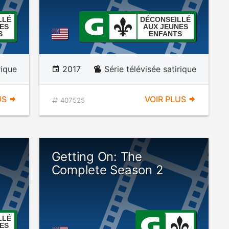
LLÉ
DÉCONSEILLÉ
ES
AUX JEUNES
S
ENFANTS
rique
2017
Série télévisée satirique
US
VOIR PLUS
407525
Getting On: The
Complete Season 2
LLÉ
ES