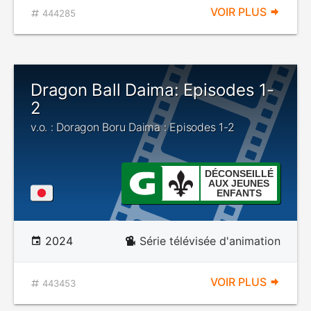
VOIR PLUS
444285
Dragon Ball Daima: Episodes 1-
2
v.o. : Doragon Boru Daima : Episodes 1-2
DÉCONSEILLÉ
AUX JEUNES
ENFANTS
2024
Série télévisée d'animation
VOIR PLUS
443453