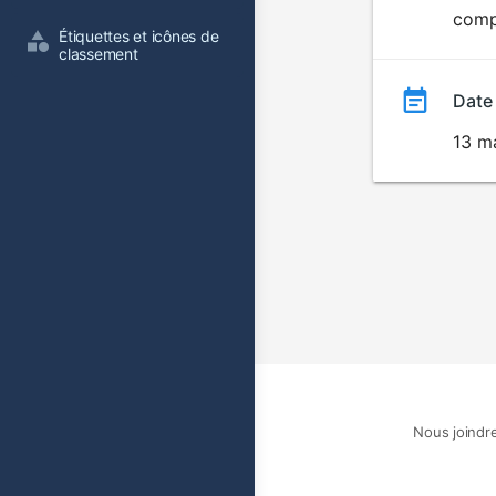
compo
film
Étiquettes et icônes de 
classement
Date
13 m
Nous joindr