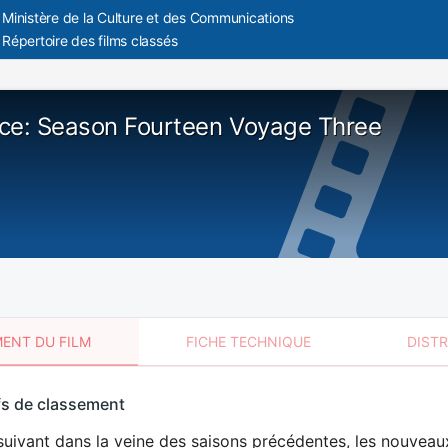
Ministère de la Culture et des Communications
Répertoire des films classés
ce: Season Fourteen Voyage Three
ENT DU FILM
FICHE TECHNIQUE
DIST
sement
fs de classement
t
uivant dans la veine des saisons précédentes, les nouveau
DÉCONSEILLÉ