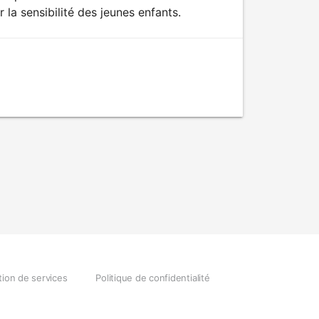
a sensibilité des jeunes enfants.
Gérer le consentement
tion de services
Politique de confidentialité
les meilleures expériences, nous utilisons des technologies telles que les
 stocker et/ou accéder aux informations des appareils. Le fait de consentir
ologies nous permettra de traiter des données telles que le comportement
n ou les ID uniques sur ce site. Le fait de ne pas consentir ou de retirer son