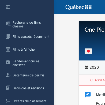
Recherche de films 
classés
One Pie
Films classés récemment
Films à l’affiche
Bandes-annonces 
classées
2020
Détenteurs de permis
CLASSEM
Décisions et révisions
Clas
Moti
Classemen
Critères de classement
du
Pours