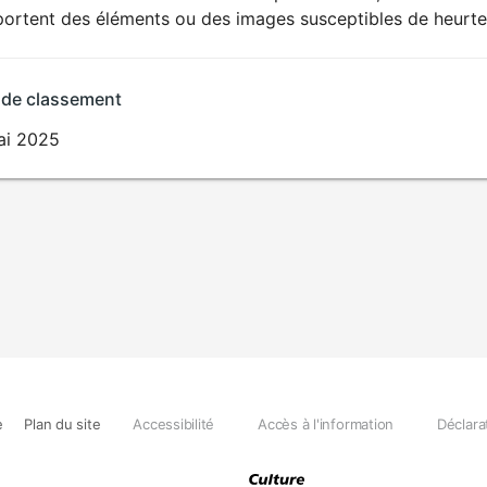
AUX JEUNES
rtent des éléments ou des images susceptibles de heurter l
ENFANTS
 de classement
ai 2025
e
Plan du site
Accessibilité
Accès à l'information
Déclara
Pour offrir 
cookies pour
à ces techn
de navigatio