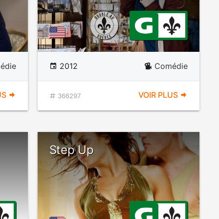
édie
2012
Comédie
US
VOIR PLUS
366297
Step Up