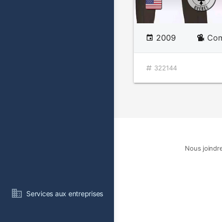
2009
Com
322144
Nous joindr
Services aux entreprises