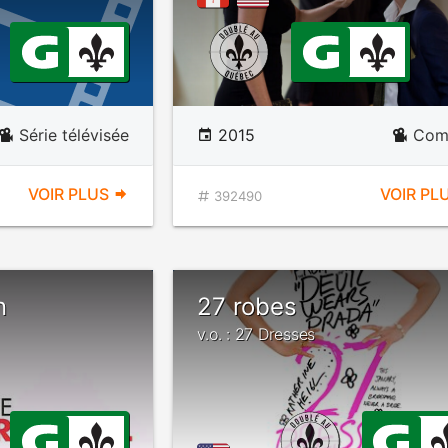
Série télévisée
2015
Com
VOIR PLUS
VOIR PL
392490
n
27 robes
v.o. : 27 Dresses