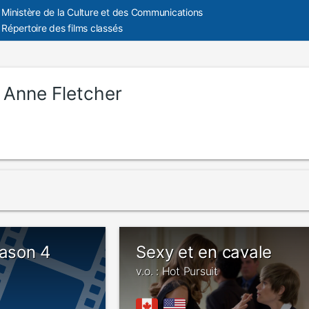
Ministère de la Culture et des Communications
Répertoire des films classés
:
Anne Fletcher
eason 4
Sexy et en cavale
v.o. : Hot Pursuit