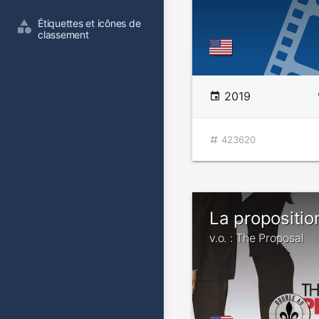
Étiquettes et icônes de 
classement
2019
423620
La propositio
v.o. : The Proposal