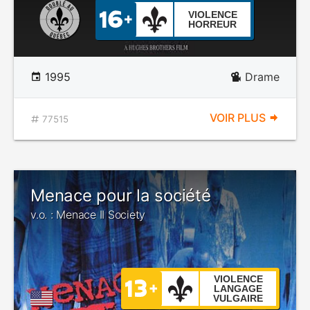
VIOLENCE
HORREUR
1995
Drame
VOIR PLUS
77515
Menace pour la société
v.o. : Menace II Society
VIOLENCE
LANGAGE
VULGAIRE