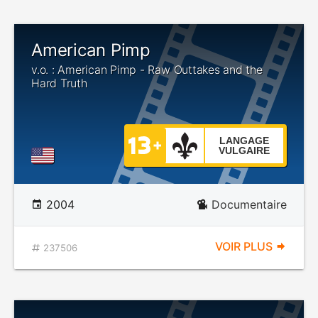
American Pimp
v.o. : American Pimp - Raw Outtakes and the
Hard Truth
LANGAGE
VULGAIRE
2004
Documentaire
VOIR PLUS
237506