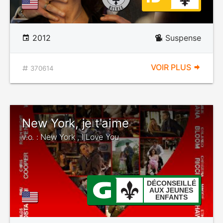
2012
Suspense
VOIR PLUS
370614
New York, je t'aime
v.o. : New York , I Love You
DÉCONSEILLÉ
AUX JEUNES
ENFANTS