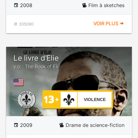
2008
Film à sketches
VOIR PLUS
335090
Le livre d'Elie
v.o. : The Book of Eli
VIOLENCE
2009
Drame de science-fiction