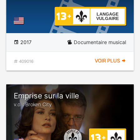
LANGAGE
VULGAIRE
2017
Documentaire musical
VOIR PLUS
409016
Emprise sur la ville
v.o. : Broken City